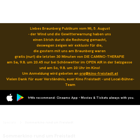
Liebes Braunberg Publikum vom Mi, 5. August

- der Wind und die Gewitterwarnung haben uns 

einen Strich durch die Rechnung gemacht, 

deswegen zeigen wir exklusiv für die, 

die gestern mit uns am Braunberg waren 

gratis (nur!) die letzten 30 Minuten von DIE CAMINO-THERAPIE 

am Sa, 9.8. um 20.45 nur bei Schönwetter im OPEN AIR in der Salzgasse 

und am So, 9.8. um 20 Uhr im Kino! 

Um Anmeldung wird gebeten an 
org@kino-freistadt.at
Vielen Dank für euer Verständnis, euer Kino Freistadt - und Local-Bühne-
Team
✨We recommend: Cineamo App – Movies & Tickets always with you.
Specials
Sommerkino rund um Freistadt
Sommerkino rund um Freistadt