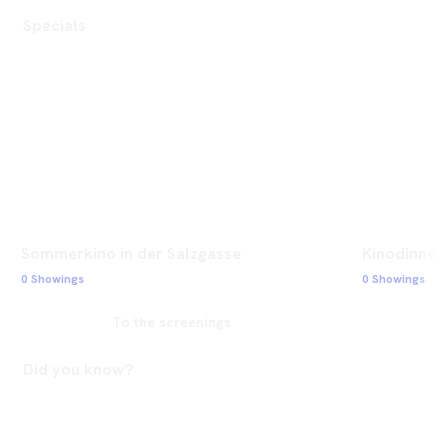
Specials
Sommerkino in der Salzgasse
Kinodinner 
0 Showings
0 Showings
To the screenings
Did you know?