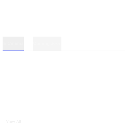
In Cinema
Coming Soon
View All