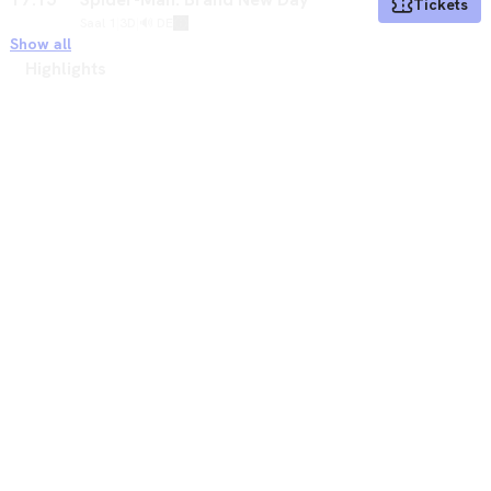
Tickets
Saal 1
|
3D
|
🔊 DE
Show all
Highlights