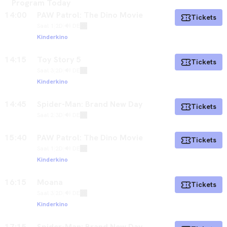
Program Today
14:00
PAW Patrol: The Dino Movie
Tickets
Saal 1
|
2D
|
🔊 DE
Kinderkino
14:15
Toy Story 5
Tickets
Saal 3
|
2D
|
🔊 DE
Kinderkino
14:45
Spider-Man: Brand New Day
Tickets
Saal 2
|
3D
|
🔊 DE
15:40
PAW Patrol: The Dino Movie
Tickets
Saal 1
|
2D
|
🔊 DE
Kinderkino
16:15
Moana
Tickets
Saal 3
|
2D
|
🔊 DE
Kinderkino
17:15
Spider-Man: Brand New Day