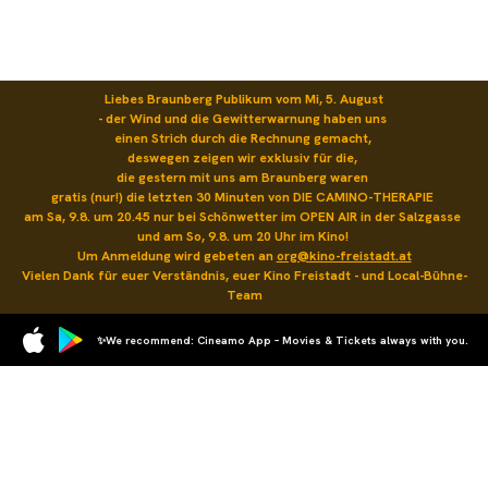
Liebes Braunberg Publikum vom Mi, 5. August

- der Wind und die Gewitterwarnung haben uns 

einen Strich durch die Rechnung gemacht, 

deswegen zeigen wir exklusiv für die, 

die gestern mit uns am Braunberg waren 

gratis (nur!) die letzten 30 Minuten von DIE CAMINO-THERAPIE 

am Sa, 9.8. um 20.45 nur bei Schönwetter im OPEN AIR in der Salzgasse 

und am So, 9.8. um 20 Uhr im Kino! 

Um Anmeldung wird gebeten an 
org@kino-freistadt.at
Vielen Dank für euer Verständnis, euer Kino Freistadt - und Local-Bühne-
Team
✨We recommend: Cineamo App – Movies & Tickets always with you.