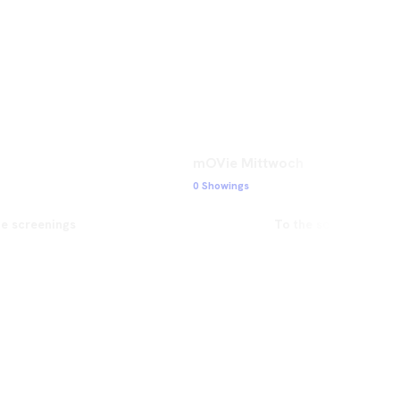
mOVie Mittwoch
0 Showings
he screenings
To the screenings