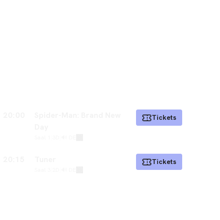
20:00
Spider-Man: Brand New
Tickets
Day
Saal 1
|
3D
|
🔊 DE
20:15
Tuner
Tickets
Saal 3
|
2D
|
🔊 DE