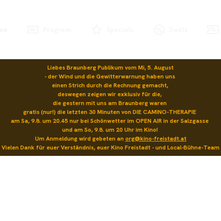
me
Program
Specials
Deals
Liebes Braunberg Publikum vom Mi, 5. August

- der Wind und die Gewitterwarnung haben uns 

einen Strich durch die Rechnung gemacht, 

deswegen zeigen wir exklusiv für die, 

die gestern mit uns am Braunberg waren 

gratis (nur!) die letzten 30 Minuten von DIE CAMINO-THERAPIE 

am Sa, 9.8. um 20.45 nur bei Schönwetter im OPEN AIR in der Salzgasse 

und am So, 9.8. um 20 Uhr im Kino! 

Um Anmeldung wird gebeten an 
org@kino-freistadt.at
Vielen Dank für euer Verständnis, euer Kino Freistadt - und Local-Bühne-Team