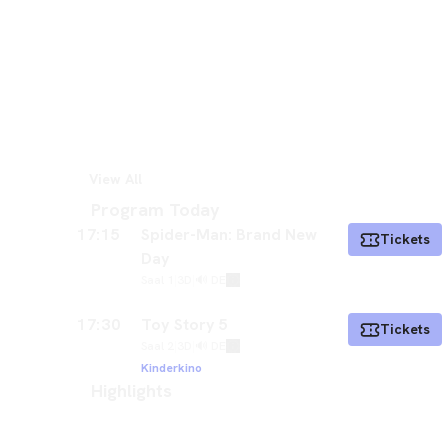
View All
Program Today
17:15
Spider-Man: Brand New
Tickets
Day
Saal 1
|
3D
|
🔊 DE
17:30
Toy Story 5
Tickets
Saal 2
|
3D
|
🔊 DE
Kinderkino
Highlights