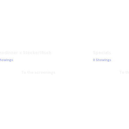
nodinner x Steckerlfisch
Specials
Showings
0 Showings
To the screenings
To t