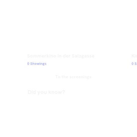
Sommerkino in der Salzgasse
Ki
0 Showings
0 
To the screenings
Did you know?