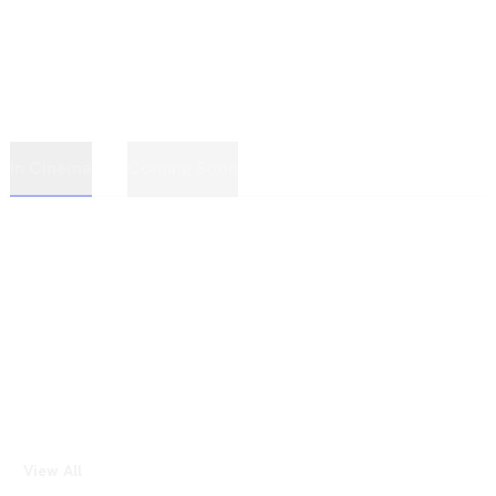
In Cinema
Coming Soon
View All