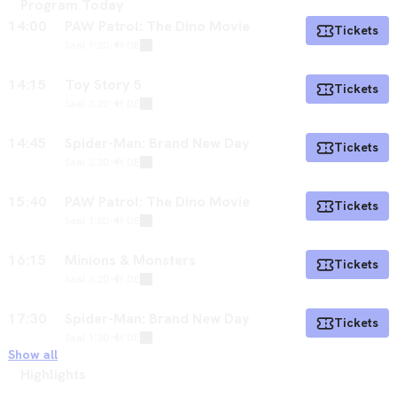
Program Today
14:00
PAW Patrol: The Dino Movie
Tickets
Saal 1
|
2D
|
🔊 DE
14:15
Toy Story 5
Tickets
Saal 3
|
2D
|
🔊 DE
14:45
Spider-Man: Brand New Day
Tickets
Saal 2
|
3D
|
🔊 DE
15:40
PAW Patrol: The Dino Movie
Tickets
Saal 1
|
2D
|
🔊 DE
16:15
Minions & Monsters
Tickets
Saal 3
|
2D
|
🔊 DE
17:30
Spider-Man: Brand New Day
Tickets
Saal 1
|
3D
|
🔊 DE
Show all
Highlights