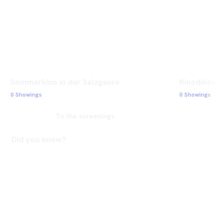
Sommerkino in der Salzgasse
Kinodinner 
0 Showings
0 Showings
To the screenings
Did you know?