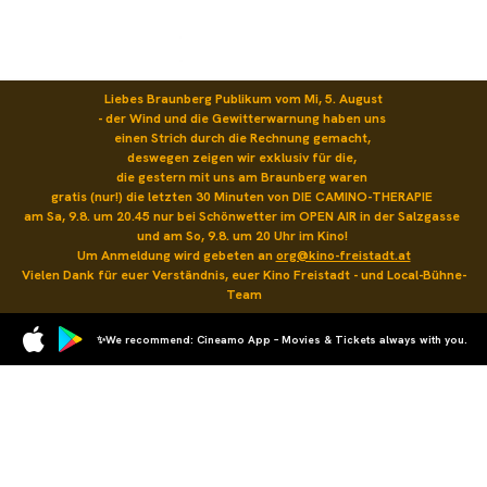
Liebes Braunberg Publikum vom Mi, 5. August

- der Wind und die Gewitterwarnung haben uns 

einen Strich durch die Rechnung gemacht, 

deswegen zeigen wir exklusiv für die, 

die gestern mit uns am Braunberg waren 

gratis (nur!) die letzten 30 Minuten von DIE CAMINO-THERAPIE 

am Sa, 9.8. um 20.45 nur bei Schönwetter im OPEN AIR in der Salzgasse 

und am So, 9.8. um 20 Uhr im Kino! 

Um Anmeldung wird gebeten an 
org@kino-freistadt.at
Vielen Dank für euer Verständnis, euer Kino Freistadt - und Local-Bühne-
Team
✨We recommend: Cineamo App – Movies & Tickets always with you.