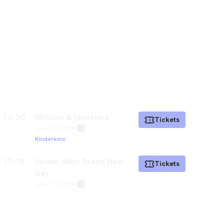
16:30
Minions & Monsters
Tickets
Saal 3
|
2D
|
🔊 DE
Kinderkino
17:15
Spider-Man: Brand New
Tickets
Day
Saal 1
|
3D
|
🔊 DE