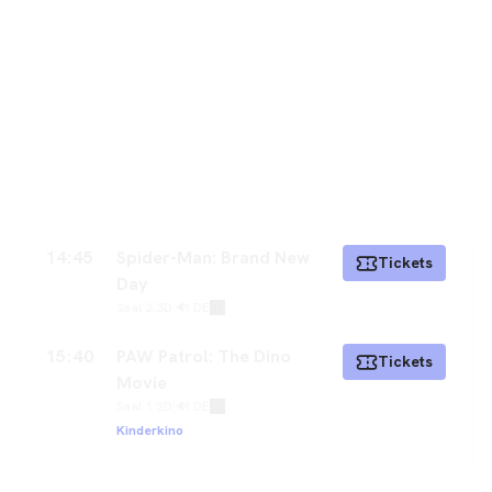
14:45
Spider-Man: Brand New
Tickets
Day
Saal 2
|
3D
|
🔊 DE
15:40
PAW Patrol: The Dino
Tickets
Movie
Saal 1
|
2D
|
🔊 DE
Kinderkino