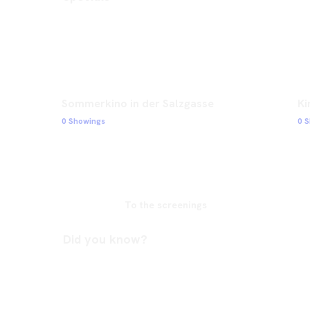
Sommerkino in der Salzgasse
Ki
0 Showings
0 
To the screenings
Did you know?