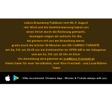
Liebes Braunberg Publikum vom Mi, 5. August

- der Wind und die Gewitterwarnung haben uns 

einen Strich durch die Rechnung gemacht, 

deswegen zeigen wir exklusiv für die, 

die gestern mit uns am Braunberg waren 

gratis (nur!) die letzten 30 Minuten von DIE CAMINO-THERAPIE 

am Sa, 9.8. um 20.45 nur bei Schönwetter im OPEN AIR in der Salzgasse 

und am So, 9.8. um 20 Uhr im Kino! 

Um Anmeldung wird gebeten an 
org@kino-freistadt.at
Vielen Dank für euer Verständnis, euer Kino Freistadt - und Local-Bühne-
Team
✨We recommend: Cineamo App – Movies & Tickets always with you.