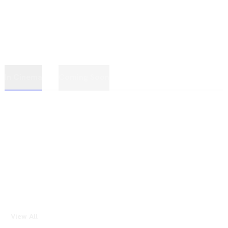
In Cinema
Coming Soon
View All