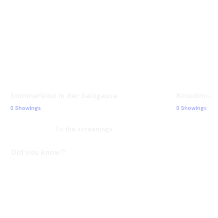
Sommerkino in der Salzgasse
Kinodinner 
0 Showings
0 Showings
To the screenings
Did you know?