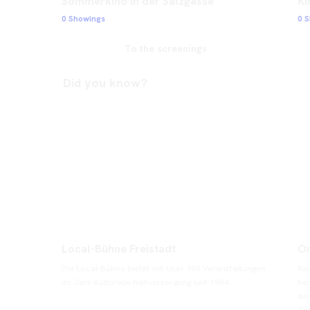
Sommerkino in der Salzgasse
Ki
0 Showings
0 
To the screenings
Did you know?
Local-Bühne Freistadt
On
Die Local-Bühne bietet mit über 100 Veranstaltungen 
Res
im Jahr Kulturelle Nahversorgung seit 1984...
beq
der