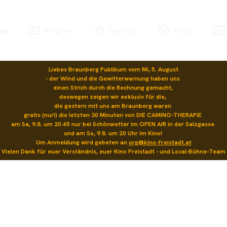
me
Program
Specials
Deals
Liebes Braunberg Publikum vom Mi, 5. August

- der Wind und die Gewitterwarnung haben uns 

einen Strich durch die Rechnung gemacht, 

deswegen zeigen wir exklusiv für die, 

die gestern mit uns am Braunberg waren 

gratis (nur!) die letzten 30 Minuten von DIE CAMINO-THERAPIE 

am Sa, 9.8. um 20.45 nur bei Schönwetter im OPEN AIR in der Salzgasse 

und am So, 9.8. um 20 Uhr im Kino! 

Um Anmeldung wird gebeten an 
org@kino-freistadt.at
Vielen Dank für euer Verständnis, euer Kino Freistadt - und Local-Bühne-Team