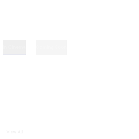
In Cinema
Coming Soon
View All