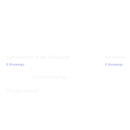
Sommerkino in der Salzgasse
Kinodinner 
0 Showings
0 Showings
To the screenings
Did you know?