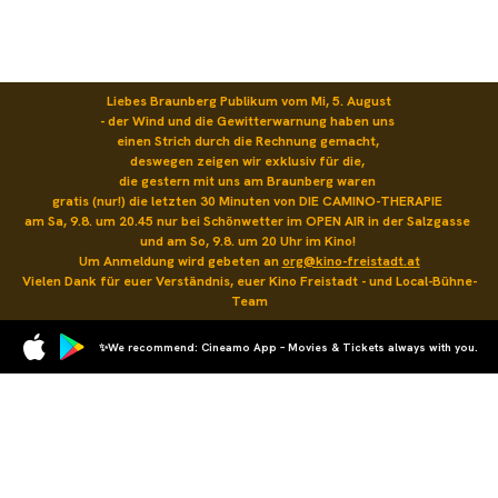
Liebes Braunberg Publikum vom Mi, 5. August

- der Wind und die Gewitterwarnung haben uns 

einen Strich durch die Rechnung gemacht, 

deswegen zeigen wir exklusiv für die, 

die gestern mit uns am Braunberg waren 

gratis (nur!) die letzten 30 Minuten von DIE CAMINO-THERAPIE 

am Sa, 9.8. um 20.45 nur bei Schönwetter im OPEN AIR in der Salzgasse 

und am So, 9.8. um 20 Uhr im Kino! 

Um Anmeldung wird gebeten an 
org@kino-freistadt.at
Vielen Dank für euer Verständnis, euer Kino Freistadt - und Local-Bühne-
Team
✨We recommend: Cineamo App – Movies & Tickets always with you.