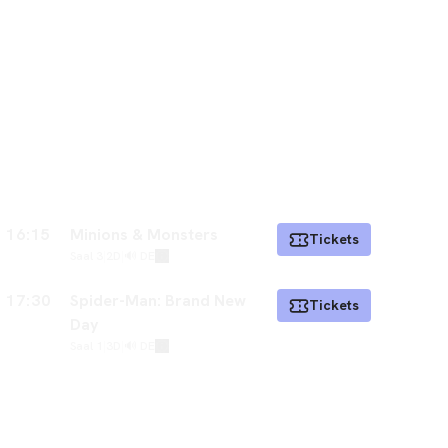
16:15
Minions & Monsters
Tickets
Saal 3
|
2D
|
🔊 DE
17:30
Spider-Man: Brand New
Tickets
Day
Saal 1
|
3D
|
🔊 DE