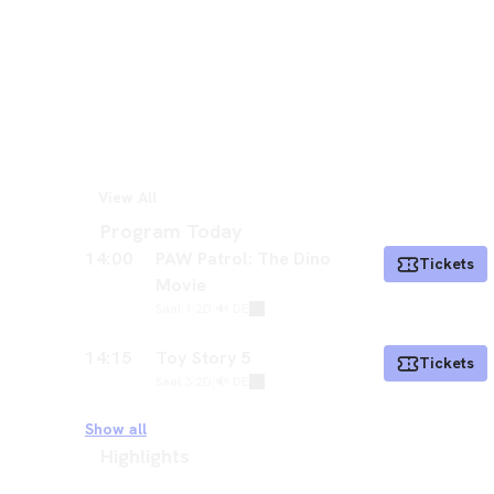
View All
Program Today
14:00
PAW Patrol: The Dino
Tickets
Movie
Saal 1
|
2D
|
🔊 DE
14:15
Toy Story 5
Tickets
Saal 3
|
2D
|
🔊 DE
Show all
Highlights