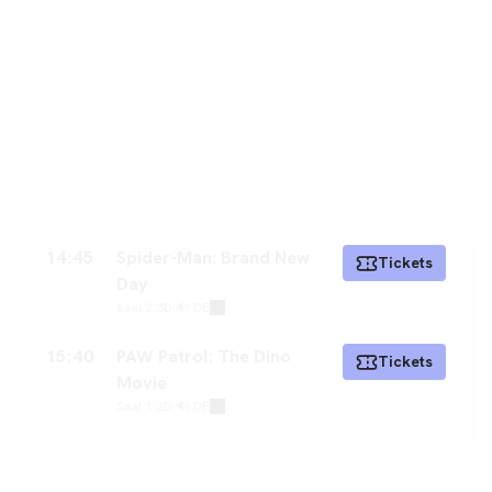
14:45
Spider-Man: Brand New
Tickets
Day
Saal 2
|
3D
|
🔊 DE
15:40
PAW Patrol: The Dino
Tickets
Movie
Saal 1
|
2D
|
🔊 DE