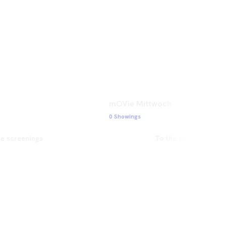
mOVie Mittwoch
0 Showings
he screenings
To the screenings