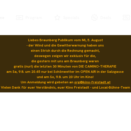
me
Program
Specials
Deals
Liebes Braunberg Publikum vom Mi, 5. August

- der Wind und die Gewitterwarnung haben uns 

einen Strich durch die Rechnung gemacht, 

deswegen zeigen wir exklusiv für die, 

die gestern mit uns am Braunberg waren 

gratis (nur!) die letzten 30 Minuten von DIE CAMINO-THERAPIE 

am Sa, 9.8. um 20.45 nur bei Schönwetter im OPEN AIR in der Salzgasse 

und am So, 9.8. um 20 Uhr im Kino! 

Um Anmeldung wird gebeten an 
org@kino-freistadt.at
Vielen Dank für euer Verständnis, euer Kino Freistadt - und Local-Bühne-Team