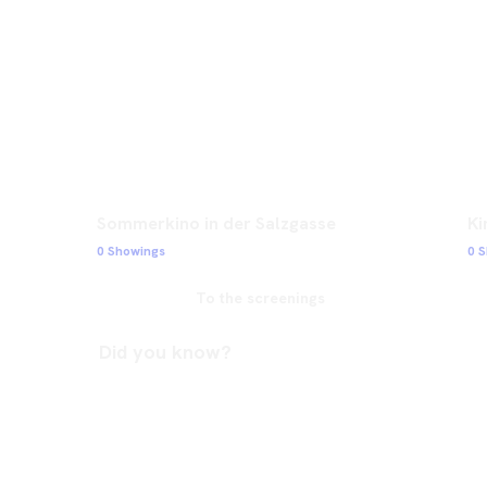
Sommerkino in der Salzgasse
Ki
0 Showings
0 
To the screenings
Did you know?