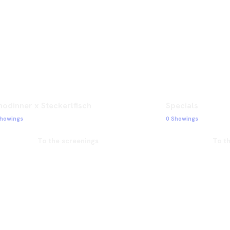
nodinner x Steckerlfisch
Specials
Showings
0 Showings
To the screenings
To t