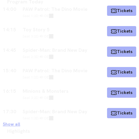
Program Today
14:00
PAW Patrol: The Dino Movie
Tickets
Saal 1
|
2D
|
🔊 DE
14:15
Toy Story 5
Tickets
Saal 3
|
2D
|
🔊 DE
14:45
Spider-Man: Brand New Day
Tickets
Saal 2
|
3D
|
🔊 DE
15:40
PAW Patrol: The Dino Movie
Tickets
Saal 1
|
2D
|
🔊 DE
16:15
Minions & Monsters
Tickets
Saal 3
|
2D
|
🔊 DE
17:30
Spider-Man: Brand New Day
Tickets
Saal 1
|
3D
|
🔊 DE
Show all
Highlights