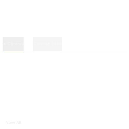
In Cinema
Coming Soon
View All