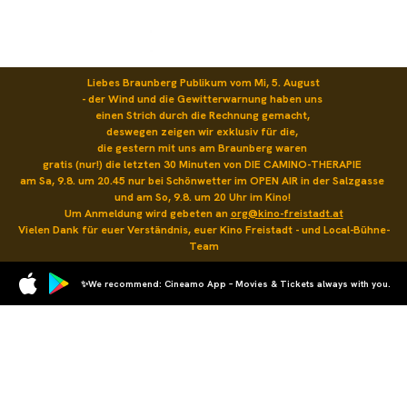
Liebes Braunberg Publikum vom Mi, 5. August

- der Wind und die Gewitterwarnung haben uns 

einen Strich durch die Rechnung gemacht, 

deswegen zeigen wir exklusiv für die, 

die gestern mit uns am Braunberg waren 

gratis (nur!) die letzten 30 Minuten von DIE CAMINO-THERAPIE 

am Sa, 9.8. um 20.45 nur bei Schönwetter im OPEN AIR in der Salzgasse 

und am So, 9.8. um 20 Uhr im Kino! 

Um Anmeldung wird gebeten an 
org@kino-freistadt.at
Vielen Dank für euer Verständnis, euer Kino Freistadt - und Local-Bühne-
Team
✨We recommend: Cineamo App – Movies & Tickets always with you.