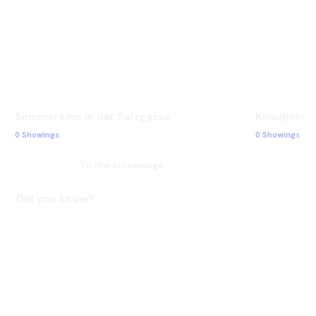
Sommerkino in der Salzgasse
Kinodinner 
0 Showings
0 Showings
To the screenings
Did you know?