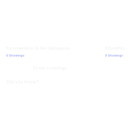
Sommerkino in der Salzgasse
Kinodinner 
0 Showings
0 Showings
To the screenings
Did you know?