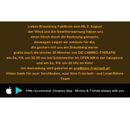
Liebes Braunberg Publikum vom Mi, 5. August

- der Wind und die Gewitterwarnung haben uns 

einen Strich durch die Rechnung gemacht, 

deswegen zeigen wir exklusiv für die, 

die gestern mit uns am Braunberg waren 

gratis (nur!) die letzten 30 Minuten von DIE CAMINO-THERAPIE 

am Sa, 9.8. um 20.45 nur bei Schönwetter im OPEN AIR in der Salzgasse 

und am So, 9.8. um 20 Uhr im Kino! 

Um Anmeldung wird gebeten an 
org@kino-freistadt.at
Vielen Dank für euer Verständnis, euer Kino Freistadt - und Local-Bühne-
Team
✨We recommend: Cineamo App – Movies & Tickets always with you.