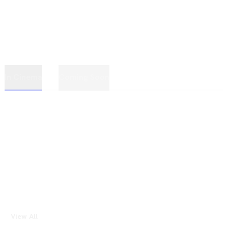
In Cinema
Coming Soon
View All