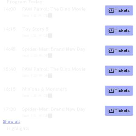
Program Today
14:00
PAW Patrol: The Dino Movie
Tickets
Saal 1
|
2D
|
🔊 DE
14:15
Toy Story 5
Tickets
Saal 3
|
2D
|
🔊 DE
14:45
Spider-Man: Brand New Day
Tickets
Saal 2
|
3D
|
🔊 DE
15:40
PAW Patrol: The Dino Movie
Tickets
Saal 1
|
2D
|
🔊 DE
16:15
Minions & Monsters
Tickets
Saal 3
|
2D
|
🔊 DE
17:30
Spider-Man: Brand New Day
Tickets
Saal 1
|
3D
|
🔊 DE
Show all
Highlights